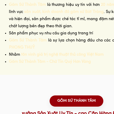
Gốm Sứ Thành Tâm
là thương hiệu uy tín với hơn
20 năm
lĩnh vực
sản xuất, kinh doanh đồ gốm sứ Bát Tràng
. Sự 
và hiện đại, sản phẩm được chế tác tỉ mỉ, mang đậm n
chất lượng bền đẹp theo thời gian.
Sản phẩm phục vụ nhu cầu gia dụng trang trí
Gốm Sứ Thành Tâm
là sự lựa chọn hàng đầu cho các 
PHONG THUỶ
Nhằm
tôn vinh giá trị nghệ thuật thủ công Việt Nam
Gốm Sứ Thành Tâm - Chữ Tín Quý Hơn Vàng
GỐM SỨ THÀNH TÂM
xưởng Sản Xuất Uy Tín - cao Cấp Hàng 