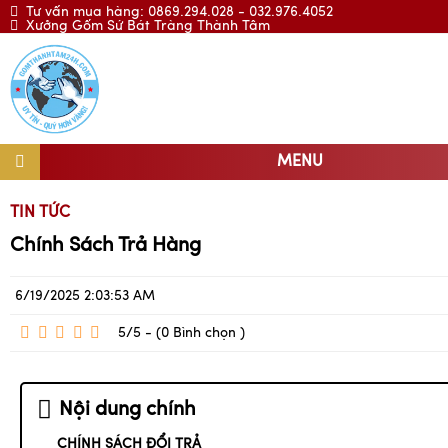
Tư vấn mua hàng: 0869.294.028 - 032.976.4052
Xưởng Gốm Sứ Bát Tràng Thành Tâm
MENU
TIN TỨC
Chính Sách Trả Hàng
6/19/2025 2:03:53 AM
5/5 - (0
Bình chọn
)
Nội dung chính
CHÍNH SÁCH ĐỔI TRẢ