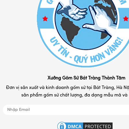
Chính Sách Đổi Trả
Bình lọ hoa sứ
Chính Sách Vận Chuyển
Bình hút lộc gốm sứ đẹp
Phương Thức Thanh Toán
Bình rượu - nậm rượu sứ
Liên hệ
Cốc sứ - ly tách cafe
Chum rượu - vò rượu
Đĩa sứ lưu niệm in logo
Hộp đựng chè Bát Tràng
Khay đựng mứt kẹo
Xưởng Gốm Sứ Bát Tràng Thành Tâm
Tranh gốm sứ đẹp
Đơn vị sản xuất và kinh doanh gốm sứ tại Bát Tràng, Hà Nội
sản phẩm gốm sứ chất lượng, đa dạng mẫu mã và d
Nồi niêu đất gốm Bát Tràng
Đồ tâm linh
Quà tặng gốm sứ in logo
Hộp đựng & túi sách