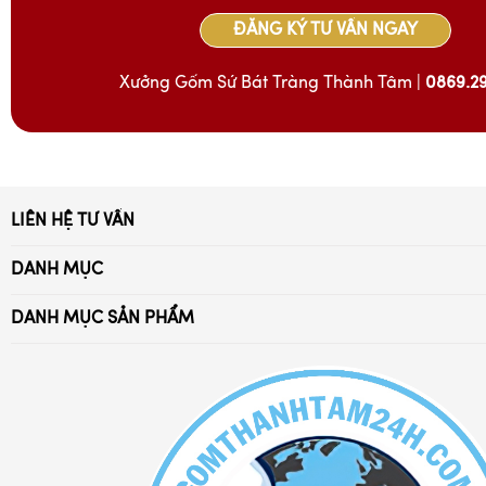
ĐĂNG KÝ TƯ VẤN NGAY
Xưởng Gốm Sứ Bát Tràng Thành Tâm |
0869.2
LIÊN HỆ TƯ VẤN
Xã Bát Tràng, Gia Lâm, Hà Nội
DANH MỤC
Điện thoại:
Trang Chủ
0869.294.028 - 032.976.4052
DANH MỤC SẢN PHẨM
Giới Thiệu
Ấm trà Bát Tràng
Email: battrang24h@gmail.com
Tuyển Dụng
Bát đĩa sứ Bát Tràng
Chia sẻ kiến thức
Bộ đồ thờ cúng
Chính Sách Bảo Hành
Bộ đồ cafe sứ