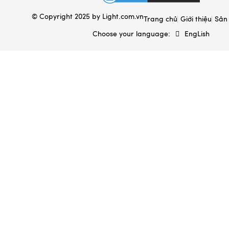
© Copyright 2025 by
Light.com.vn
Ấm sắc thuốc Bát Tràng
Trang chủ
Giới thiệu
Sản
Choose your language:
EngLish
Gốm sứ xây dựng
Gốm sứ gia dụng
Đất sét gốm sứ
Mèo thần tài