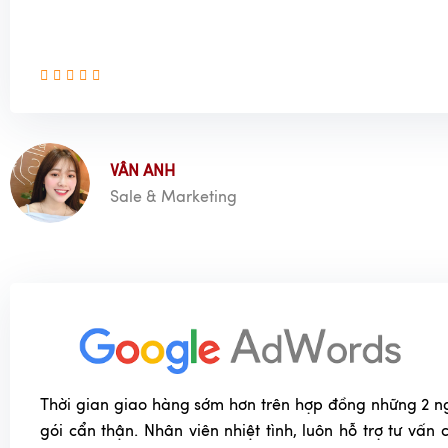
liệu vải linen, cotton hoặc lụa với họa tiết đơn giản.
Kết hợp với ly, cốc, dao, dĩa:
Chất liệu:
Thủy tinh, kim loại hoặc gỗ để tạo sự đa dạng.
Màu sắc:
Kim loại: Bạc hoặc vàng tạo sự sang trọng.
Thủy tinh: Trong suốt hoặc màu nhẹ nhàng như xanh, h
Gỗ: Mang lại cảm giác ấm cúng, gần gũi.
VÂN ANH
Thêm phụ kiện trang trí:
Hoa tươi, nến, khăn ăn với 
Sale & Marketing
phù hợp sẽ làm bàn ăn thêm sinh động.
Tạo điểm nhấn với món ăn:
Chọn món ăn có màu sắc tư
đẹp mắt để tạo sự tương phản với màu đen của bát đĩ
Cách vệ sinh và bảo quản bát đĩa gốm sứ men 
Để duy trì vẻ đẹp và độ bền của bộ bát đĩa gốm sứ men đ
bảo quản đúng cách là vô cùng quan trọng. Dưới đây là n
Thời gian giao hàng sớm hơn trên hợp đồng những 2 n
tiết giúp bạn giữ cho bát đĩa luôn sáng bóng và như mới:
gói cẩn thận. Nhân viên nhiệt tình, luôn hỗ trợ tư vấn