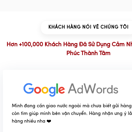
được nung ở nhiệt độ trên 1200 độ C, giúp sản phẩm 
va đập tốt, không bị sứt mẻ, nứt vỡ khi sử dụng. Ng
chuẩn không chứa chì và các kim loại nặng độc hại, 
sức khỏe người sử dụng.
KHÁCH HÀNG NÓI VỀ CHÚNG TÔI
Giá cả:
Tham khảo giá cả ở nhiều cửa hàng khác nhau
ra lựa chọn phù hợp.
Hơn +100,000 Khách Hàng Đã Sử Dụng Cảm N
Chính sách bảo hành:
Tìm hiểu kỹ chính sách bảo 
Phúc Thành Tâm
hàng để đảm bảo quyền lợi của mình.
Cách phối hợp bát đĩa gốm sứ men đen trên bà
Sự tương phản và hài hòa là hai yếu tố then chốt để tạo
mắt và ấn tượng. Bát đĩa gốm sứ men đen cao cấp, với vẻ đ
trọng, có thể kết hợp linh hoạt với nhiều phong cách và mà
Mình đang cần giao nước ngoài mà chưa biết gửi hàng
nên những hiệu ứng thị giác độc đáo.
còn tìm giúp mình bên vận chuyển. Hàng nhận ưng ý l
Sử dụng khăn trải bàn và lót đĩa tương phản:
Chọn màu
hàng nhiều nha ❤️
trắng, kem, be hoặc pastel để làm nổi bật bát đĩa me