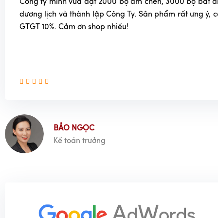
Công ty mình vừa đặt 2000 bộ ấm chén, 3000 bộ bát đĩa
nước và gây ra các vết ố.
dương lịch và thành lập Công Ty. Sản phẩm rất ưng ý, 
GTGT 10%. Cảm ơn shop nhiều!
Bảo quản
Bảo quản nơi khô ráo, thoáng mát:
Tránh để bát đĩa 
dễ gây mốc.
Xếp chồng bát đĩa cẩn thận:
Khi xếp chồng bát đĩa,
vải mềm hoặc giấy ăn giữa các bát đĩa để tránh trầy
Không dùng trong lò vi sóng:
Trừ khi sản phẩm được h
Tránh va đập mạnh:
Bát đĩa gốm sứ men đen khá dễ v
mạnh hoặc làm rơi rớt.
BẢO NGỌC
Kiểm tra định kỳ:
Thường xuyên kiểm tra tình trạng b
Kế toán trưởng
kịp thời các vết nứt, sứt mẻ hoặc bong tróc men gốm.
Lưu ý:
Không sử dụng máy rửa bát để vệ sinh bát đĩa gốm sứ 
hướng dẫn của nhà sản xuất.
Không ngâm bát đĩa quá lâu trong nước, đặc biệt là 
làm bong tróc men gốm.