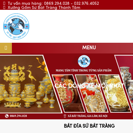
Tư vấn mua hàng: 0869.294.028 - 032.976.4052
Xưởng Gốm Sứ Bát Tràng Thành Tâm
MENU
CÁC DÒNG XE MỚI NHẤT
BÁT ĐĨA SỨ BÁT TRÀNG