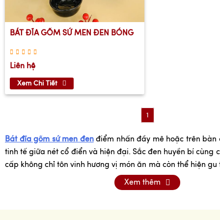
BÁT ĐĨA GỐM SỨ MEN ĐEN BÓNG
Liên hệ
Xem Chi Tiết
1
Bát đĩa gốm sứ men đen
điểm nhấn đầy mê hoặc trên bàn ă
tinh tế giữa nét cổ điển và hiện đại. Sắc đen huyền bí cùng 
cấp không chỉ tôn vinh hương vị món ăn mà còn thể hiện gu 
gia chủ. Khám phá vẻ đẹp độc đáo này và biến mỗi bữa
Xem thêm
nghiệm nghệ thuật khó quên.
Bát đĩa gốm sứ men đen là gì?