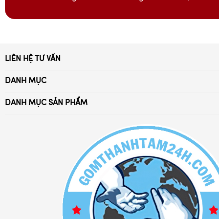
LIÊN HỆ TƯ VẤN
Xã Bát Tràng, Gia Lâm, Hà Nội
DANH MỤC
Điện thoại:
Trang Chủ
0869.294.028 - 032.976.4052
DANH MỤC SẢN PHẨM
Giới Thiệu
Ấm trà Bát Tràng
Email: battrang24h@gmail.com
Tuyển Dụng
Bát đĩa sứ Bát Tràng
Chia sẻ kiến thức
Bộ đồ thờ cúng
Chính Sách Bảo Hành
Bộ đồ cafe sứ
Chính Sách Đổi Trả
Bình lọ hoa sứ
Chính Sách Vận Chuyển
Bình hút lộc gốm sứ đẹp
Phương Thức Thanh Toán