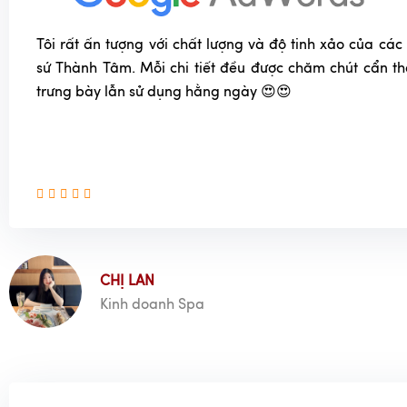
Khi phát hiện vết nứt, sứt mẻ hoặc bong tróc men gốm
bát đĩa để tránh nguy cơ mất an toàn thực phẩm.
Tôi rất ấn tượng với chất lượng và độ tinh xảo của c
sứ Thành Tâm. Mỗi chi tiết đều được chăm chút cẩn t
Bát đĩa gốm sứ men đen, một kiệt tác của nghệ thuật và sự t
trưng bày lẫn sử dụng hằng ngày 😍😍
là điểm nhấn hoàn hảo cho không gian bếp nhà bạn. Đừng
với Gốm Sứ Thành Tâm để khám phá và sở hữu ngay nhữ
đen chất lượng, mang đến vẻ đẹp sang trọng và trải nghiệm 
CHỊ LAN
Kinh doanh Spa