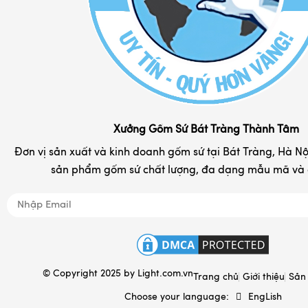
Bình rượu - nậm rượu sứ
Liên hệ
Cốc sứ - ly tách cafe
Chum rượu - vò rượu
Đĩa sứ lưu niệm in logo
Hộp đựng chè Bát Tràng
Khay đựng mứt kẹo
Xưởng Gốm Sứ Bát Tràng Thành Tâm
Tranh gốm sứ đẹp
Đơn vị sản xuất và kinh doanh gốm sứ tại Bát Tràng, Hà Nội
sản phẩm gốm sứ chất lượng, đa dạng mẫu mã và d
Nồi niêu đất gốm Bát Tràng
Đồ tâm linh
Quà tặng gốm sứ in logo
Hộp đựng & túi sách
© Copyright 2025 by
Light.com.vn
Ấm sắc thuốc Bát Tràng
Trang chủ
Giới thiệu
Sản
Choose your language:
EngLish
Gốm sứ xây dựng