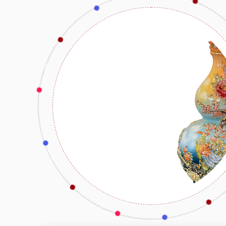
liệu và hình dáng.
Thích hợp cho:
Không gian bếp hiện đại, phong cách
những ai yêu thích sự độc đáo và phá cách.
Bát đĩa men đen họa tiết
Dành cho những ai yêu thích sự đa dạng và nổi bật, bát đĩa
sự lựa chọn hoàn hảo:
Màu men đen kết hợp với các họa tiết đa dạng:
Hoa v
vật,… được vẽ tay hoặc in ấn sắc nét.
Kiểu dáng và kích thước đa dạng:
Đáp ứng mọi nhu cầ
trí.
Thích hợp cho:
Không gian bếp trẻ trung, năng động,
thích sự đa dạng và sáng tạo.
Cách chọn mua bát đĩa gốm sứ men đen Bát Trà
Để chọn được sản phẩm bát đĩa gốm sứ men đen giá rẻ 
chất lượng, tính thẩm mỹ và an toàn cho sức khỏe, bạn cầ