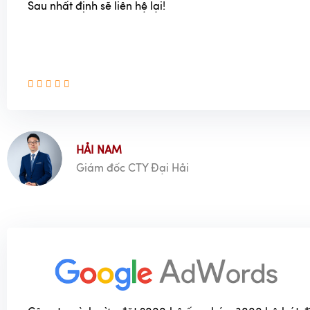
Sau nhất định sẽ liên hệ lại!
Vệ sinh
Rửa ngay sau khi sử dụng:
Để tránh thức ăn bám dín
hãy rửa bát đĩa ngay sau khi sử dụng.
Sử dụng nước ấm và xà phòng trung Tính:
Ngâm bát 
pha với xà phòng trung tính (không chứa chất tẩy r
phút. Sau đó, dùng miếng bọt biển mềm hoặc kh
nhàng.
Tránh sử dụng bàn chải cứng hoặc vật liệu sắc nhọn:
B
HẢI NAM
liệu sắc nhọn có thể làm xước men gốm. Nên sử dụng
Giám đốc CTY Đại Hải
hoặc khăn mềm để tránh gây tổn hại đến bề mặt bát đ
Rửa sạch vết bẩn cứng đầu:
Đối với các vết bẩn cứng
dụng baking soda hoặc kem đánh răng để làm sạch. N
soda hoặc kem đánh răng lên miếng bọt biển mềm 
bẩn.
Rửa lại bằng nước sạch:
Sau khi rửa sạch bằng xà phò
đĩa bằng nước sạch nhiều lần để loại bỏ hết xà phòng.
Lau khô bằng khăn mềm:
Dùng khăn mềm lau khô bát