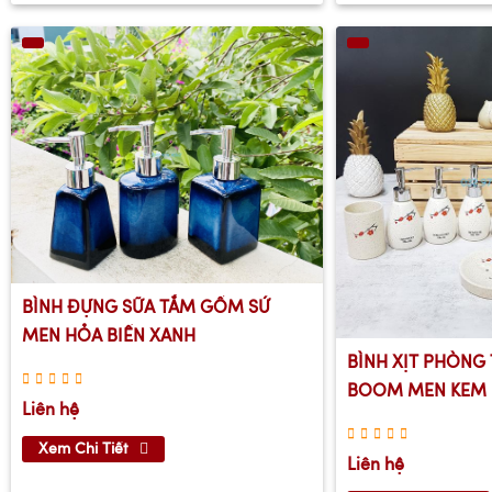
BÌNH ĐỰNG SỮA TẮM GỐM SỨ
MEN HỎA BIẾN XANH
BÌNH XỊT PHÒNG
BOOM MEN KEM
Liên hệ
Xem Chi Tiết
Liên hệ