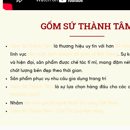
GỐM SỨ THÀNH TÂ
Gốm Sứ Thành Tâm
là thương hiệu uy tín với hơn
20 năm
lĩnh vực
sản xuất, kinh doanh đồ gốm sứ Bát Tràng
. Sự 
và hiện đại, sản phẩm được chế tác tỉ mỉ, mang đậm n
chất lượng bền đẹp theo thời gian.
Sản phẩm phục vụ nhu cầu gia dụng trang trí
Gốm Sứ Thành Tâm
là sự lựa chọn hàng đầu cho các 
PHONG THUỶ
Nhằm
tôn vinh giá trị nghệ thuật thủ công Việt Nam
Tại sao nên sử dụng bình đựng sữa tắm để trang 
Gốm Sứ Thành Tâm - Chữ Tín Quý Hơn Vàng
Việc sử dụng
bình đựng sữa tắm
không chỉ giúp giữ gìn vệ 
phòng tắm mà còn góp phần tạo nên phong cách riêng cho