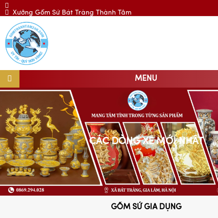
Xưởng Gốm Sứ Bát Tràng Thành Tâm
MENU
CÁC DÒNG XE MỚI NHẤT
GỐM SỨ GIA DỤNG