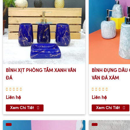
BÌNH XỊT PHÒNG TẮM XANH VÂN
BÌNH ĐỰNG DẦU
ĐÁ
VÂN ĐÁ XÁM
Liên hệ
Liên hệ
Xem Chi Tiết
Xem Chi Tiết