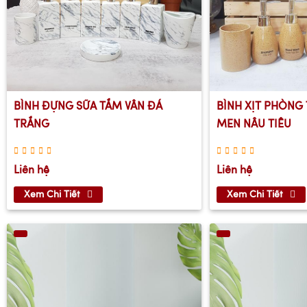
BÌNH ĐỰNG SỮA TẮM VÂN ĐÁ
BÌNH XỊT PHÒNG
TRẮNG
MEN NÂU TIÊU
Liên hệ
Liên hệ
Xem Chi Tiết
Xem Chi Tiết