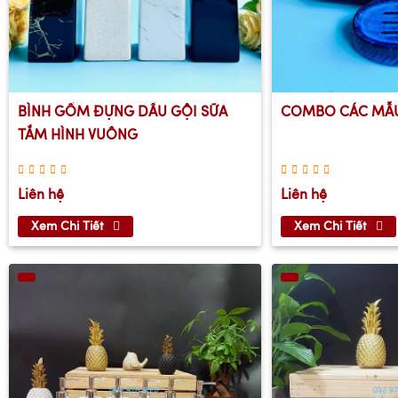
BÌNH GỐM ĐỰNG DẦU GỘI SỮA
COMBO CÁC MẪU
TẮM HÌNH VUÔNG
Liên hệ
Liên hệ
Xem Chi Tiết
Xem Chi Tiết