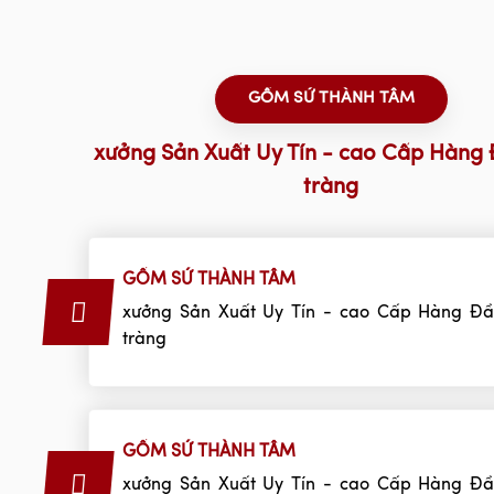
Bình gốm không chỉ là một vật dụng đơn thuần mà còn là
thuật, thể hiện gu thẩm mỹ của gia chủ.
Khi tìm hiểu về lý do vì sao bạn nên sử dụng
bình đựng s
GỐM SỨ THÀNH TÂM
thấy rằng bình gốm sứ có khả năng giữ nhiệt tốt hơn so với 
khác. Ngoài ra, việc sử dụng các sản phẩm từ gốm sứ còn
xưởng Sản Xuất Uy Tín - cao Cấp Hàng 
gần gũi với thiên nhiên nhờ vào chất liệu tự nhiên.
tràng
Thiết kế độc đáo và phong phú
Bình đựng sữa tắm gốm sứ thường được thiết kế với nhiều k
GỐM SỨ THÀNH TÂM
từ cổ điển đến hiện đại. Điều này không chỉ giúp bạn dễ dà
thích mà còn phù hợp với nhiều phong cách trang trí nội thấ
xưởng Sản Xuất Uy Tín - cao Cấp Hàng Đầ
tràng
Bạn có thể tìm thấy những chiếc bình với hoa văn truyề
nhưng đầy quý phái. Hoặc cũng có những mẫu bình mang tí
với hình dáng sáng tạo và màu sắc nổi bật, làm điểm n
phòng tắm của bạn.
GỐM SỨ THÀNH TÂM
xưởng Sản Xuất Uy Tín - cao Cấp Hàng Đầ