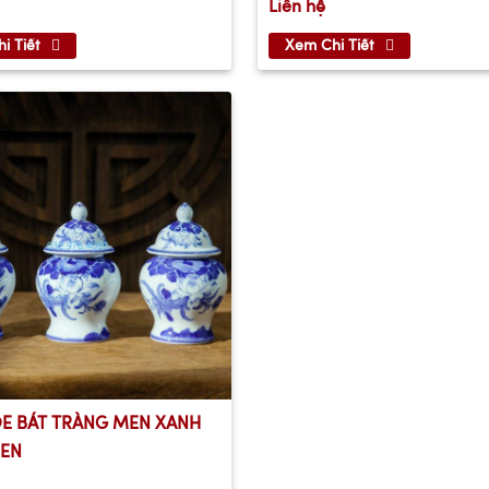
Liên hệ
i Tiết
Xem Chi Tiết
E BÁT TRÀNG MEN XANH
EN