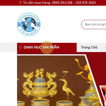
Tư vấn mua hàng: 0869.294.028 - 032.976.4052
DANH MỤC SẢN PHẨM
Trang Chủ