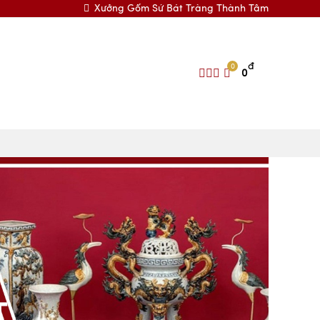
Xưởng Gốm Sứ Bát Tràng Thành Tâm
đ
0
0
T