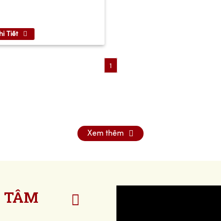
i Tiết
1
Xem thêm
 TÂM