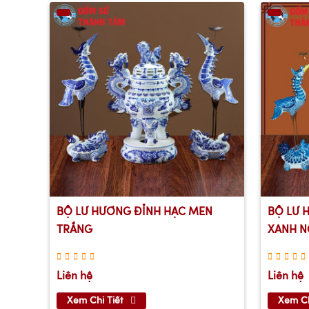
BỘ LƯ HƯƠNG ĐỈNH HẠC MEN
BỘ LƯ 
TRẮNG
XANH 
Liên hệ
Liên hệ
Xem Chi Tiết
Xem Ch