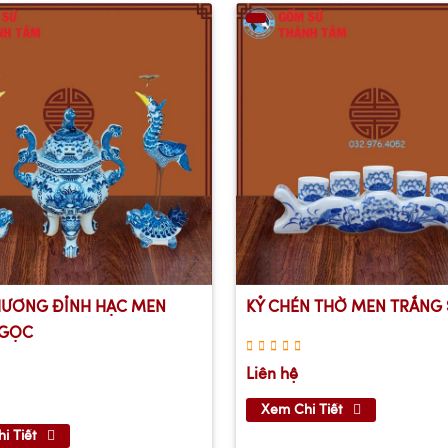
HƯƠNG ĐỈNH HẠC MEN
KỶ CHÉN THỜ MEN TRẮNG 
NGỌC
Liên hệ
Xem Chi Tiết
i Tiết