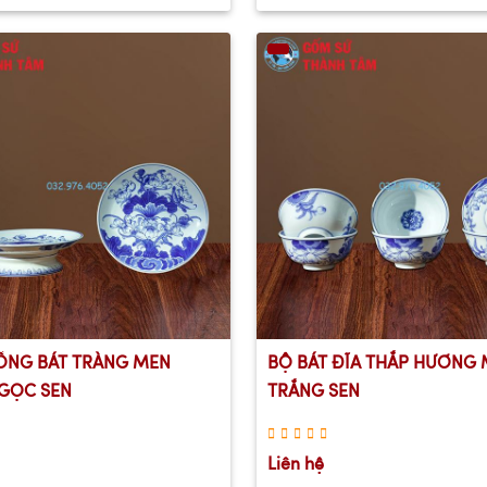
NG BÁT TRÀNG MEN
BỘ BÁT ĐĨA THẮP HƯƠNG
GỌC SEN
TRẮNG SEN
Liên hệ