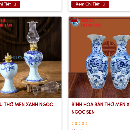
i Tiết
Xem Chi Tiết
U THỜ MEN XANH NGỌC
BÌNH HOA BÀN THỜ MEN 
NGỌC SEN