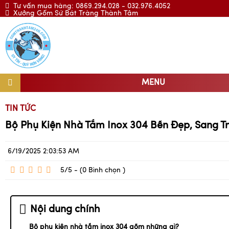
Tư vấn mua hàng: 0869.294.028 - 032.976.4052
Xưởng Gốm Sứ Bát Tràng Thành Tâm
MENU
TIN TỨC
Bộ Phụ Kiện Nhà Tắm Inox 304 Bền Đẹp, Sang Trọ
6/19/2025 2:03:53 AM
5/5 - (0
Bình chọn
)
Nội dung chính
Bộ phụ kiện nhà tắm inox 304 gồm những gì?