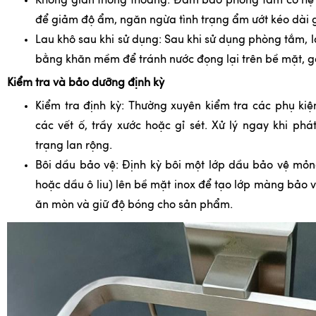
Không gian thông thoáng: Đảm bảo phòng tắm có hệ t
để giảm độ ẩm, ngăn ngừa tình trạng ẩm ướt kéo dài g
Lau khô sau khi sử dụng: Sau khi sử dụng phòng tắm, l
bằng khăn mềm để tránh nước đọng lại trên bề mặt, g
Kiểm tra và bảo dưỡng định kỳ
Kiểm tra định kỳ: Thường xuyên kiểm tra các phụ ki
các vết ố, trầy xước hoặc gỉ sét. Xử lý ngay khi phát
trạng lan rộng.
Bôi dầu bảo vệ: Định kỳ bôi một lớp dầu bảo vệ mỏ
hoặc dầu ô liu) lên bề mặt inox để tạo lớp màng bảo v
ăn mòn và giữ độ bóng cho sản phẩm.