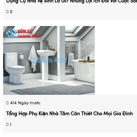
Dụng Cụ Nhà Vệ Sinh Là Gì? Những Lợi Ích Đối Với Cuộc Số
0
414
Ngày trước
Tổng Hợp Phụ Kiện Nhà Tắm Cần Thiết Cho Mọi Gia Đình
1