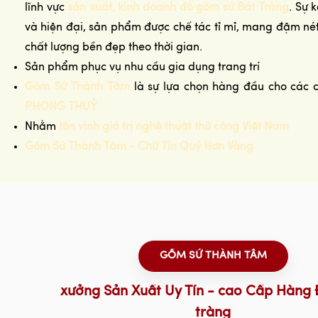
lĩnh vực
sản xuất, kinh doanh đồ gốm sứ Bát Tràng
. Sự 
và hiện đại, sản phẩm được chế tác tỉ mỉ, mang đậm n
chất lượng bền đẹp theo thời gian.
Sản phẩm phục vụ nhu cầu gia dụng trang trí
Gốm Sứ Thành Tâm
là sự lựa chọn hàng đầu cho các 
PHONG THUỶ
Nhằm
tôn vinh giá trị nghệ thuật thủ công Việt Nam
Gốm Sứ Thành Tâm - Chữ Tín Quý Hơn Vàng
GỐM SỨ THÀNH TÂM
xưởng Sản Xuất Uy Tín - cao Cấp Hàng 
tràng