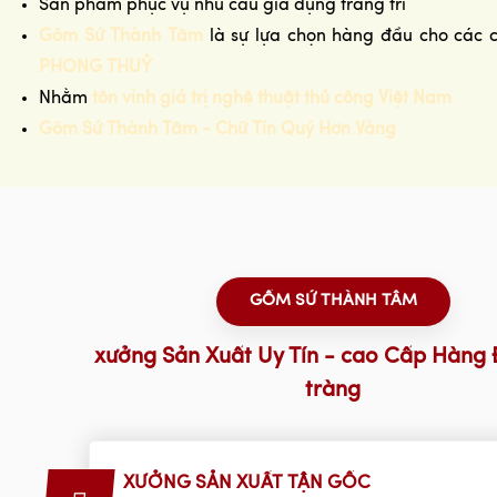
Sản phẩm phục vụ nhu cầu gia dụng trang trí
Gốm Sứ Thành Tâm
là sự lựa chọn hàng đầu cho các 
PHONG THUỶ
Nhằm
tôn vinh giá trị nghệ thuật thủ công Việt Nam
Gốm Sứ Thành Tâm - Chữ Tín Quý Hơn Vàng
GỐM SỨ THÀNH TÂM
xưởng Sản Xuất Uy Tín - cao Cấp Hàng 
tràng
XƯỞNG SẢN XUẤT TẬN GỐC