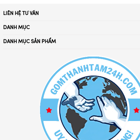
LIÊN HỆ TƯ VẤN
Xã Bát Tràng, Gia Lâm, Hà Nội
DANH MỤC
Điện thoại:
Trang Chủ
0869.294.028 - 032.976.4052
DANH MỤC SẢN PHẨM
Giới Thiệu
Ấm trà Bát Tràng
Email: battrang24h@gmail.com
Tuyển Dụng
Bát đĩa sứ Bát Tràng
Chia sẻ kiến thức
Bộ đồ thờ cúng
Chính Sách Bảo Hành
Bộ đồ cafe sứ
Chính Sách Đổi Trả
Bình lọ hoa sứ
Chính Sách Vận Chuyển
Bình hút lộc gốm sứ đẹp
Phương Thức Thanh Toán
Bình rượu - nậm rượu sứ
Liên hệ
Cốc sứ - ly tách cafe
Chum rượu - vò rượu