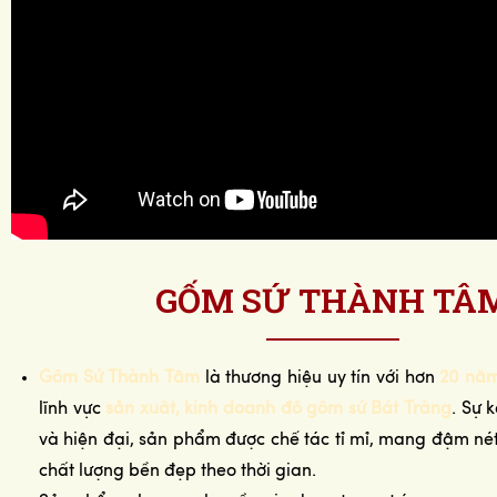
GỐM SỨ THÀNH TÂ
Gốm Sứ Thành Tâm
là thương hiệu uy tín với hơn
20 năm
lĩnh vực
sản xuất, kinh doanh đồ gốm sứ Bát Tràng
. Sự 
và hiện đại, sản phẩm được chế tác tỉ mỉ, mang đậm n
chất lượng bền đẹp theo thời gian.