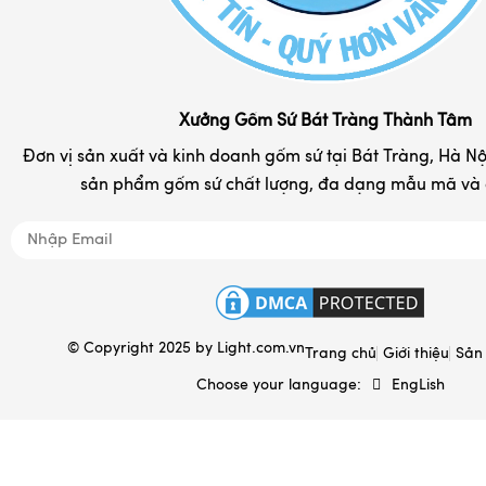
Đĩa sứ lưu niệm in logo
Hộp đựng chè Bát Tràng
Khay đựng mứt kẹo
Xưởng Gốm Sứ Bát Tràng Thành Tâm
Tranh gốm sứ đẹp
Đơn vị sản xuất và kinh doanh gốm sứ tại Bát Tràng, Hà Nội
sản phẩm gốm sứ chất lượng, đa dạng mẫu mã và d
Nồi niêu đất gốm Bát Tràng
Đồ tâm linh
Quà tặng gốm sứ in logo
Hộp đựng & túi sách
© Copyright 2025 by
Light.com.vn
Ấm sắc thuốc Bát Tràng
Trang chủ
Giới thiệu
Sản
Choose your language:
EngLish
Gốm sứ xây dựng
Gốm sứ gia dụng
Đất sét gốm sứ