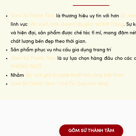
Gốm Sứ Thành Tâm
là thương hiệu uy tín với hơn
20 năm
lĩnh vực
sản xuất, kinh doanh đồ gốm sứ Bát Tràng
. Sự 
và hiện đại, sản phẩm được chế tác tỉ mỉ, mang đậm n
chất lượng bền đẹp theo thời gian.
Sản phẩm phục vụ nhu cầu gia dụng trang trí
Gốm Sứ Thành Tâm
là sự lựa chọn hàng đầu cho các 
PHONG THUỶ
Nhằm
tôn vinh giá trị nghệ thuật thủ công Việt Nam
Gốm Sứ Thành Tâm - Chữ Tín Quý Hơn Vàng
GỐM SỨ THÀNH TÂM