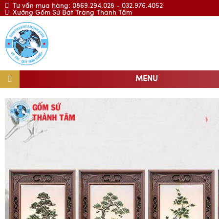
Tư vấn mua hàng: 0869.294.028 - 032.976.4052
Xưởng Gốm Sứ Bát Tràng Thành Tâm
MENU