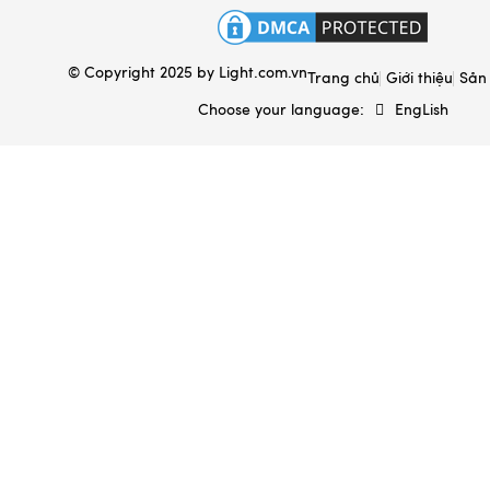
Hộp đựng & túi sách
© Copyright 2025 by
Light.com.vn
Ấm sắc thuốc Bát Tràng
Trang chủ
Giới thiệu
Sản
Choose your language:
EngLish
Gốm sứ xây dựng
Gốm sứ gia dụng
Đất sét gốm sứ
Mèo thần tài