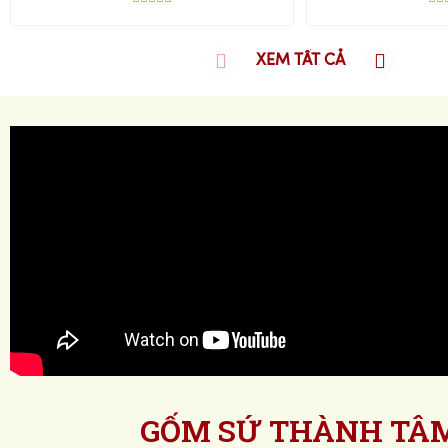
XEM TẤT CẢ
GỐM SỨ THÀNH TÂ