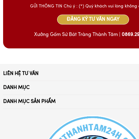
GỬI THÔNG TIN Chú ý : (*) Quý khách vui lòng không 
ĐĂNG KÝ TƯ VẤN NGAY
Xưởng Gốm Sứ Bát Tràng Thành Tâm |
0869.2
LIÊN HỆ TƯ VẤN
Xã Bát Tràng, Gia Lâm, Hà Nội
DANH MỤC
Điện thoại:
Trang Chủ
0869.294.028 - 032.976.4052
DANH MỤC SẢN PHẨM
Giới Thiệu
Ấm trà Bát Tràng
Email: battrang24h@gmail.com
Tuyển Dụng
Bát đĩa sứ Bát Tràng
Chia sẻ kiến thức
Bộ đồ thờ cúng