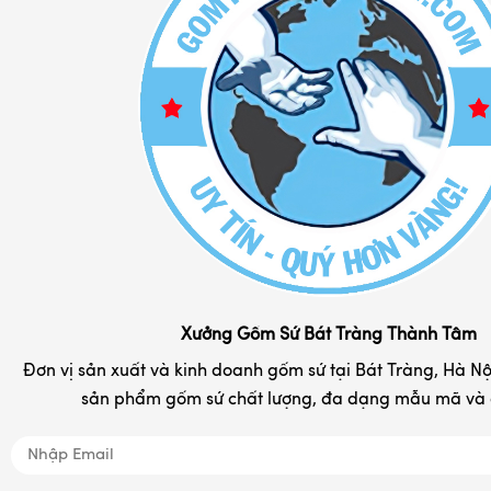
Chính Sách Bảo Hành
Bộ đồ cafe sứ
Chính Sách Đổi Trả
Bình lọ hoa sứ
Chính Sách Vận Chuyển
Bình hút lộc gốm sứ đẹp
Phương Thức Thanh Toán
Bình rượu - nậm rượu sứ
Liên hệ
Cốc sứ - ly tách cafe
Chum rượu - vò rượu
Đĩa sứ lưu niệm in logo
Hộp đựng chè Bát Tràng
Khay đựng mứt kẹo
Xưởng Gốm Sứ Bát Tràng Thành Tâm
Tranh gốm sứ đẹp
Đơn vị sản xuất và kinh doanh gốm sứ tại Bát Tràng, Hà Nội
sản phẩm gốm sứ chất lượng, đa dạng mẫu mã và d
Nồi niêu đất gốm Bát Tràng
Đồ tâm linh
Quà tặng gốm sứ in logo