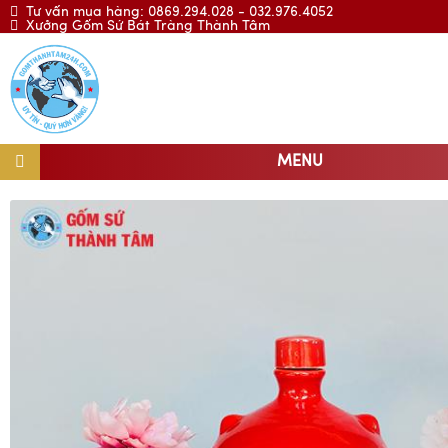
Tư vấn mua hàng: 0869.294.028 - 032.976.4052
Xưởng Gốm Sứ Bát Tràng Thành Tâm
MENU