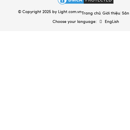
Hộp đựng & túi sách
© Copyright 2025 by
Light.com.vn
Ấm sắc thuốc Bát Tràng
Trang chủ
Giới thiệu
Sản
Choose your language:
EngLish
Gốm sứ xây dựng
Gốm sứ gia dụng
Đất sét gốm sứ
Mèo thần tài