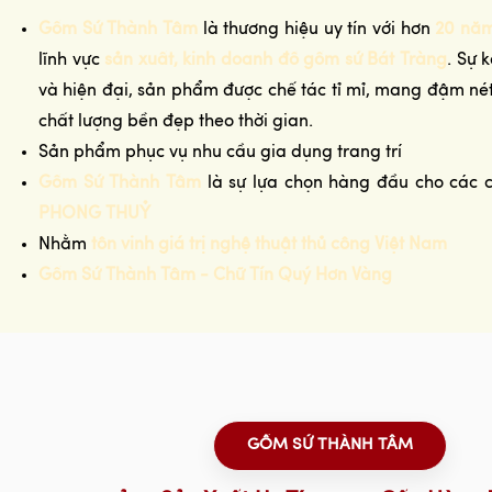
Gốm Sứ Thành Tâm
là thương hiệu uy tín với hơn
20 năm
lĩnh vực
sản xuất, kinh doanh đồ gốm sứ Bát Tràng
. Sự 
và hiện đại, sản phẩm được chế tác tỉ mỉ, mang đậm n
chất lượng bền đẹp theo thời gian.
Sản phẩm phục vụ nhu cầu gia dụng trang trí
Gốm Sứ Thành Tâm
là sự lựa chọn hàng đầu cho các 
PHONG THUỶ
Nhằm
tôn vinh giá trị nghệ thuật thủ công Việt Nam
Gốm Sứ Thành Tâm - Chữ Tín Quý Hơn Vàng
GỐM SỨ THÀNH TÂM