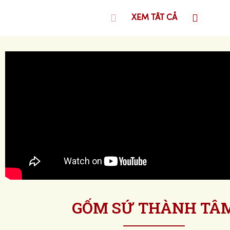
XEM TẤT CẢ
GỐM SỨ THÀNH TÂ