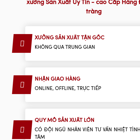
xưởng Sản Xuất Uy Tín - cao Cấp Hàng 
tràng
XƯỞNG SẢN XUẤT TẬN GỐC
KHÔNG QUA TRUNG GIAN
NHẬN GIAO HÀNG
ONLINE, OFFLINE, TRỰC TIẾP
QUY MÔ SẢN XUẤT LỚN
CÓ ĐỘI NGŨ NHÂN VIÊN TƯ VẤN NHIỆT TÌNH
TÂM