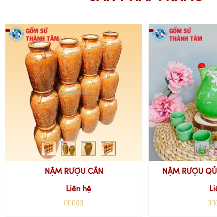
NẬM RƯỢU CẦN
NẬM RƯỢU QỦA
Liên hệ
Li