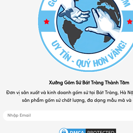
Chính Sách Đổi Trả
Bình lọ hoa sứ
Chính Sách Vận Chuyển
Bình hút lộc gốm sứ đẹp
Phương Thức Thanh Toán
Bình rượu - nậm rượu sứ
Liên hệ
Cốc sứ - ly tách cafe
Chum rượu - vò rượu
Đĩa sứ lưu niệm in logo
Hộp đựng chè Bát Tràng
Khay đựng mứt kẹo
Xưởng Gốm Sứ Bát Tràng Thành Tâm
Tranh gốm sứ đẹp
Đơn vị sản xuất và kinh doanh gốm sứ tại Bát Tràng, Hà Nội
sản phẩm gốm sứ chất lượng, đa dạng mẫu mã và d
Nồi niêu đất gốm Bát Tràng
Đồ tâm linh
Quà tặng gốm sứ in logo