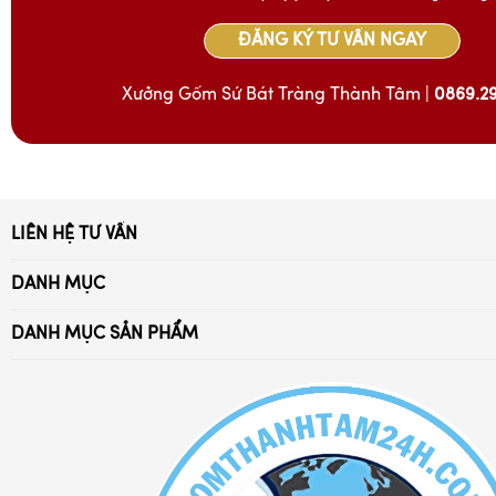
ĐĂNG KÝ TƯ VẤN NGAY
Xưởng Gốm Sứ Bát Tràng Thành Tâm |
0869.2
LIÊN HỆ TƯ VẤN
Xã Bát Tràng, Gia Lâm, Hà Nội
DANH MỤC
Điện thoại:
Trang Chủ
0869.294.028 - 032.976.4052
DANH MỤC SẢN PHẨM
Giới Thiệu
Ấm trà Bát Tràng
Email: battrang24h@gmail.com
Tuyển Dụng
Bát đĩa sứ Bát Tràng
Chia sẻ kiến thức
Bộ đồ thờ cúng
Chính Sách Bảo Hành
Bộ đồ cafe sứ