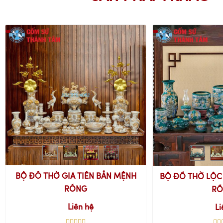
BỘ ĐỒ THỜ GIA TIÊN BẢN MỆNH
BỘ ĐỒ THỜ LỘC
RỒNG
RỒ
Liên hệ
Li