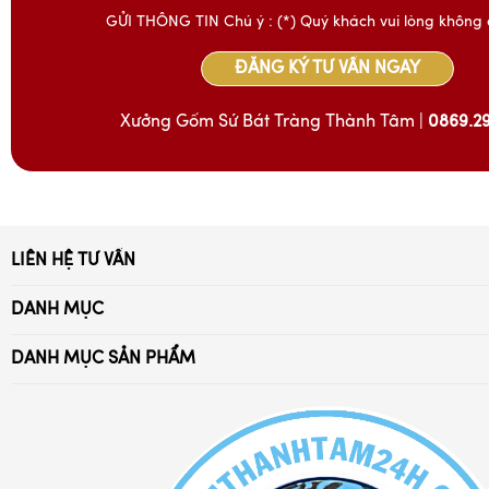
GỬI THÔNG TIN Chú ý : (*) Quý khách vui lòng không 
ĐĂNG KÝ TƯ VẤN NGAY
Xưởng Gốm Sứ Bát Tràng Thành Tâm |
0869.2
LIÊN HỆ TƯ VẤN
Xã Bát Tràng, Gia Lâm, Hà Nội
DANH MỤC
Điện thoại:
Trang Chủ
0869.294.028 - 032.976.4052
DANH MỤC SẢN PHẨM
Giới Thiệu
Ấm trà Bát Tràng
Email: battrang24h@gmail.com
Tuyển Dụng
Bát đĩa sứ Bát Tràng
Chia sẻ kiến thức
Bộ đồ thờ cúng