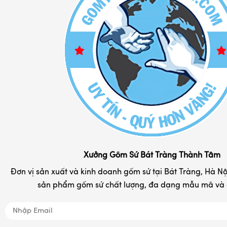
Chính Sách Bảo Hành
Bộ đồ cafe sứ
Chính Sách Đổi Trả
Bình lọ hoa sứ
Chính Sách Vận Chuyển
Bình hút lộc gốm sứ đẹp
Phương Thức Thanh Toán
Bình rượu - nậm rượu sứ
Liên hệ
Cốc sứ - ly tách cafe
Chum rượu - vò rượu
Đĩa sứ lưu niệm in logo
Hộp đựng chè Bát Tràng
Khay đựng mứt kẹo
Xưởng Gốm Sứ Bát Tràng Thành Tâm
Tranh gốm sứ đẹp
Đơn vị sản xuất và kinh doanh gốm sứ tại Bát Tràng, Hà Nội
sản phẩm gốm sứ chất lượng, đa dạng mẫu mã và d
Nồi niêu đất gốm Bát Tràng
Đồ tâm linh
Quà tặng gốm sứ in logo