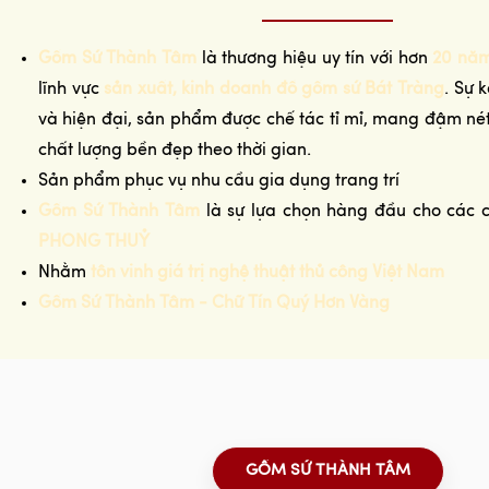
Gốm Sứ Thành Tâm
là thương hiệu uy tín với hơn
20 năm
lĩnh vực
sản xuất, kinh doanh đồ gốm sứ Bát Tràng
. Sự 
và hiện đại, sản phẩm được chế tác tỉ mỉ, mang đậm n
chất lượng bền đẹp theo thời gian.
Sản phẩm phục vụ nhu cầu gia dụng trang trí
Gốm Sứ Thành Tâm
là sự lựa chọn hàng đầu cho các 
PHONG THUỶ
Nhằm
tôn vinh giá trị nghệ thuật thủ công Việt Nam
Gốm Sứ Thành Tâm - Chữ Tín Quý Hơn Vàng
GỐM SỨ THÀNH TÂM