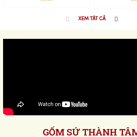
XEM TẤT CẢ
GỐM SỨ THÀNH TÂ