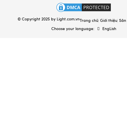
Hộp đựng & túi sách
© Copyright 2025 by
Light.com.vn
Ấm sắc thuốc Bát Tràng
Trang chủ
Giới thiệu
Sản
Choose your language:
EngLish
Gốm sứ xây dựng
Gốm sứ gia dụng
Đất sét gốm sứ
Mèo thần tài