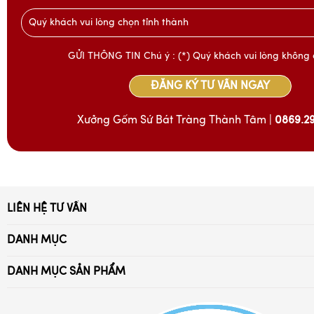
Quý khách vui lòng chọn tỉnh thành
GỬI THÔNG TIN Chú ý : (*) Quý khách vui lòng không 
ĐĂNG KÝ TƯ VẤN NGAY
Xưởng Gốm Sứ Bát Tràng Thành Tâm |
0869.2
LIÊN HỆ TƯ VẤN
Xã Bát Tràng, Gia Lâm, Hà Nội
DANH MỤC
Điện thoại:
Trang Chủ
0869.294.028 - 032.976.4052
DANH MỤC SẢN PHẨM
Giới Thiệu
Ấm trà Bát Tràng
Email: battrang24h@gmail.com
Tuyển Dụng