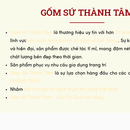
GỐM SỨ THÀNH TÂ
Gốm Sứ Thành Tâm
là thương hiệu uy tín với hơn
20 năm
lĩnh vực
sản xuất, kinh doanh đồ gốm sứ Bát Tràng
. Sự 
và hiện đại, sản phẩm được chế tác tỉ mỉ, mang đậm n
chất lượng bền đẹp theo thời gian.
Sản phẩm phục vụ nhu cầu gia dụng trang trí
Gốm Sứ Thành Tâm
là sự lựa chọn hàng đầu cho các 
PHONG THUỶ
Nhằm
tôn vinh giá trị nghệ thuật thủ công Việt Nam
Gốm Sứ Thành Tâm - Chữ Tín Quý Hơn Vàng