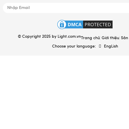
Đồ tâm linh
Quà tặng gốm sứ in logo
Hộp đựng & túi sách
© Copyright 2025 by
Light.com.vn
Ấm sắc thuốc Bát Tràng
Trang chủ
Giới thiệu
Sản
Choose your language:
EngLish
Gốm sứ xây dựng
Gốm sứ gia dụng
Đất sét gốm sứ
Mèo thần tài