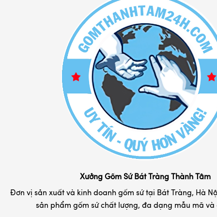
Bát đĩa sứ Bát Tràng
Chia sẻ kiến thức
Bộ đồ thờ cúng
Chính Sách Bảo Hành
Bộ đồ cafe sứ
Chính Sách Đổi Trả
Bình lọ hoa sứ
Chính Sách Vận Chuyển
Bình hút lộc gốm sứ đẹp
Phương Thức Thanh Toán
Bình rượu - nậm rượu sứ
Liên hệ
Cốc sứ - ly tách cafe
Chum rượu - vò rượu
Đĩa sứ lưu niệm in logo
Hộp đựng chè Bát Tràng
Khay đựng mứt kẹo
Xưởng Gốm Sứ Bát Tràng Thành Tâm
Tranh gốm sứ đẹp
Đơn vị sản xuất và kinh doanh gốm sứ tại Bát Tràng, Hà Nội
sản phẩm gốm sứ chất lượng, đa dạng mẫu mã và d
Nồi niêu đất gốm Bát Tràng