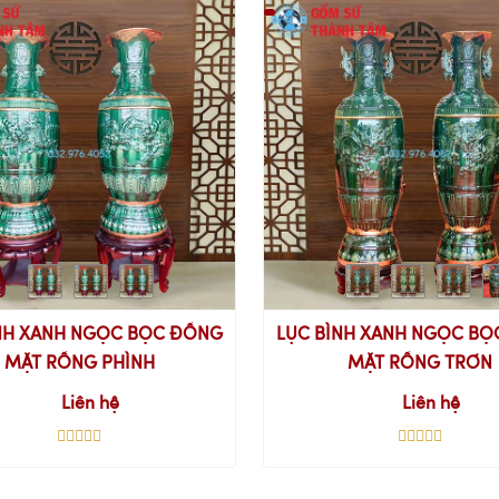
NH XANH NGỌC BỌC ĐỒNG
LỤC BÌNH XANH NGỌC B
MẶT RỒNG PHÌNH
MẶT RỒNG TRƠN
Liên hệ
Liên hệ