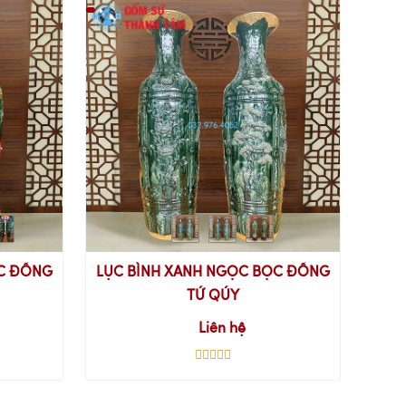
ỌC ĐỒNG
LỤC BÌNH XANH NGỌC BỌC ĐỒNG
LỤC
TỨ QÚY
Liên hệ