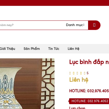
Danh mục
Giới Thiệu
Sản Phẩm
Tin Tức
Liên Hệ
Lục bình đắp nổ
5
Liên hệ
HOTLINE: 032.976.405
HOTLINE: 032.976.4052
Lựa chọn