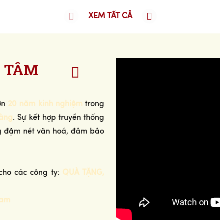
XEM TẤT CẢ
 TÂM
hơn
20 năm kinh nghiệm
trong
ràng
. Sự kết hợp truyền thống
ng đậm nét văn hoá, đảm bảo
cho các công ty:
QUÀ TẶNG,
Nam