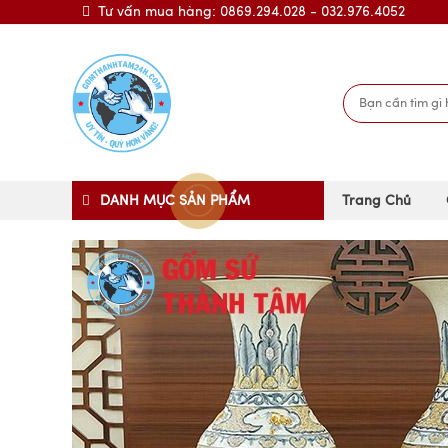
Tư vấn mua hàng: 0869.294.028 - 032.976.4052
DANH MỤC SẢN PHẨM
Trang Chủ