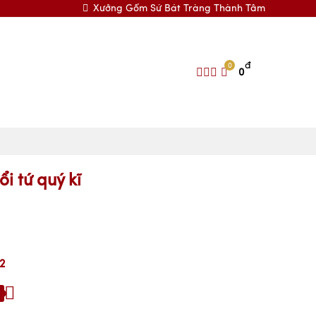
Xưởng Gốm Sứ Bát Tràng Thành Tâm
đ
0
0
i tứ quý kĩ
2