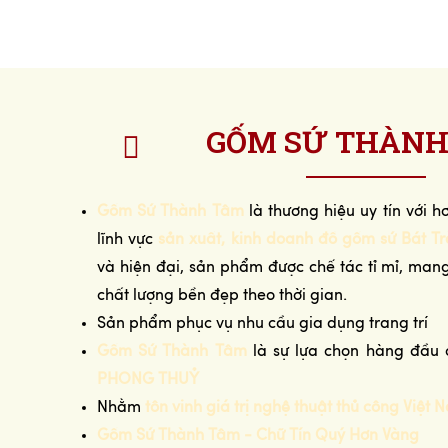
GỐM SỨ THÀNH
Gốm Sứ Thành Tâm
là thương hiệu uy tín với 
lĩnh vực
sản xuất, kinh doanh đồ gốm sứ Bát T
và hiện đại, sản phẩm được chế tác tỉ mỉ, ma
chất lượng bền đẹp theo thời gian.
Sản phẩm phục vụ nhu cầu gia dụng trang trí
Gốm Sứ Thành Tâm
là sự lựa chọn hàng đầu 
PHONG THUỶ
Nhằm
tôn vinh giá trị nghệ thuật thủ công Việt 
Gốm Sứ Thành Tâm - Chữ Tín Quý Hơn Vàng