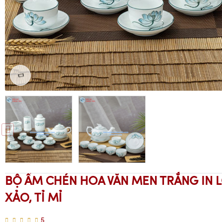
BỘ ẤM CHÉN HOA VĂN MEN TRẮNG IN 
XẢO, TỈ MỈ
5