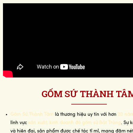
GỐM SỨ THÀNH TÂ
Gốm Sứ Thành Tâm
là thương hiệu uy tín với hơn
20 năm
lĩnh vực
sản xuất, kinh doanh đồ gốm sứ Bát Tràng
. Sự 
và hiện đại, sản phẩm được chế tác tỉ mỉ, mang đậm n