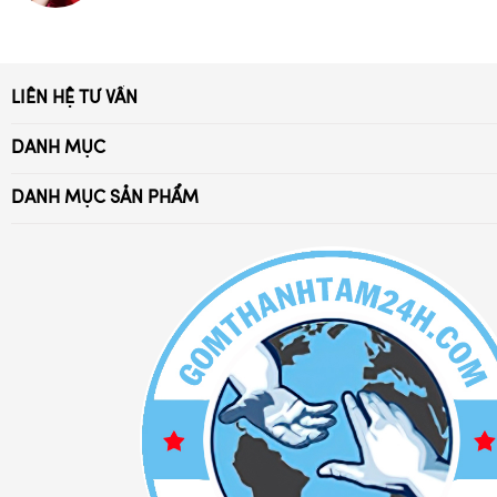
LIÊN HỆ TƯ VẤN
Xã Bát Tràng, Gia Lâm, Hà Nội
DANH MỤC
Điện thoại:
Trang Chủ
0869.294.028 - 032.976.4052
DANH MỤC SẢN PHẨM
Giới Thiệu
Ấm trà Bát Tràng
Email: battrang24h@gmail.com
Tuyển Dụng
Bát đĩa sứ Bát Tràng
Chia sẻ kiến thức
Bộ đồ thờ cúng
Chính Sách Bảo Hành
Bộ đồ cafe sứ
Chính Sách Đổi Trả
Bình lọ hoa sứ
Chính Sách Vận Chuyển
Bình hút lộc gốm sứ đẹp
Phương Thức Thanh Toán
Bình rượu - nậm rượu sứ
Liên hệ