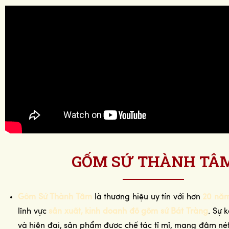
GỐM SỨ THÀNH TÂ
Gốm Sứ Thành Tâm
là thương hiệu uy tín với hơn
20 năm
lĩnh vực
sản xuất, kinh doanh đồ gốm sứ Bát Tràng
. Sự 
và hiện đại, sản phẩm được chế tác tỉ mỉ, mang đậm n