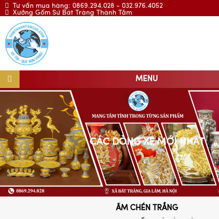
Tư vấn mua hàng: 0869.294.028 - 032.976.4052
Xưởng Gốm Sứ Bát Tràng Thành Tâm
MENU
CÁC DÒNG XE MỚI NHẤT
ẤM CHÉN TRẮNG