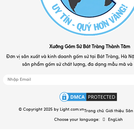
Cốc sứ - ly tách cafe
Chum rượu - vò rượu
Đĩa sứ lưu niệm in logo
Hộp đựng chè Bát Tràng
Khay đựng mứt kẹo
Xưởng Gốm Sứ Bát Tràng Thành Tâm
Tranh gốm sứ đẹp
Đơn vị sản xuất và kinh doanh gốm sứ tại Bát Tràng, Hà Nội
sản phẩm gốm sứ chất lượng, đa dạng mẫu mã và d
Nồi niêu đất gốm Bát Tràng
Đồ tâm linh
Quà tặng gốm sứ in logo
Hộp đựng & túi sách
© Copyright 2025 by
Light.com.vn
Ấm sắc thuốc Bát Tràng
Trang chủ
Giới thiệu
Sản
Choose your language:
EngLish
Gốm sứ xây dựng
Gốm sứ gia dụng