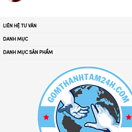
LIÊN HỆ TƯ VẤN
Xã Bát Tràng, Gia Lâm, Hà Nội
DANH MỤC
Điện thoại:
Trang Chủ
0869.294.028 - 032.976.4052
DANH MỤC SẢN PHẨM
Giới Thiệu
Ấm trà Bát Tràng
Email: battrang24h@gmail.com
Tuyển Dụng
Bát đĩa sứ Bát Tràng
Chia sẻ kiến thức
Bộ đồ thờ cúng
Chính Sách Bảo Hành
Bộ đồ cafe sứ
Chính Sách Đổi Trả
Bình lọ hoa sứ
Chính Sách Vận Chuyển
Bình hút lộc gốm sứ đẹp
Phương Thức Thanh Toán
Bình rượu - nậm rượu sứ
Liên hệ