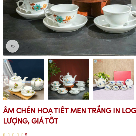
ẤM CHÉN HOẠ TIẾT MEN TRẮNG IN LO
LƯỢNG, GIÁ TỐT
5