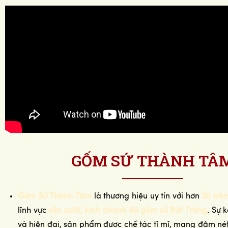
GỐM SỨ THÀNH TÂ
Gốm Sứ Thành Tâm
là thương hiệu uy tín với hơn
20 năm
lĩnh vực
sản xuất, kinh doanh đồ gốm sứ Bát Tràng
. Sự 
và hiện đại, sản phẩm được chế tác tỉ mỉ, mang đậm n